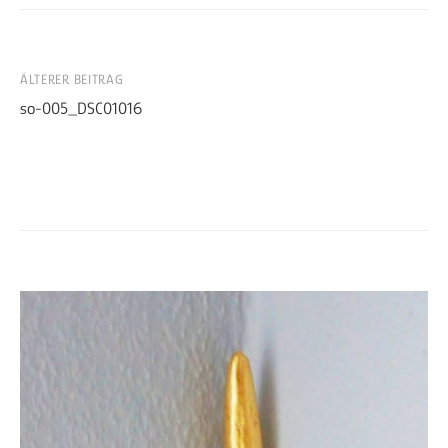
Beitrags-
ÄLTERER BEITRAG
so-005_DSC01016
Navigation