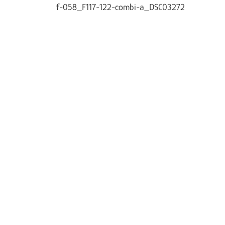
f-058_F117-122-combi-a_DSC03272
Navigation