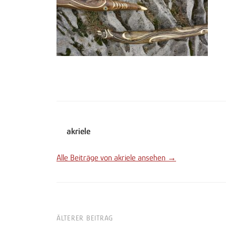
akriele
Alle Beiträge von akriele ansehen →
ÄLTERER BEITRAG
Beitrags-