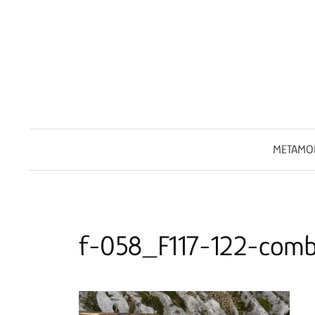
Springe
zum
Inhalt
METAMO
f-058_F117-122-com