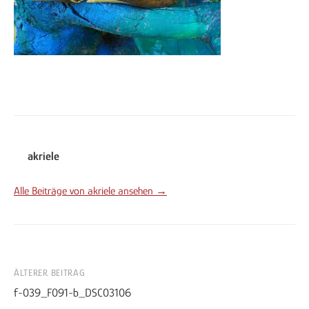
akriele
Alle Beiträge von akriele ansehen →
Beitrags-
ÄLTERER BEITRAG
f-039_F091-b_DSC03106
Navigation