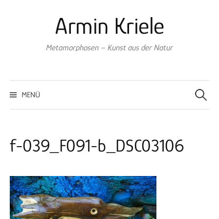
Springe
Armin Kriele
zum
Inhalt
Metamorphosen – Kunst aus der Natur
Suche
nach:
MENÜ
f-039_F091-b_DSC03106