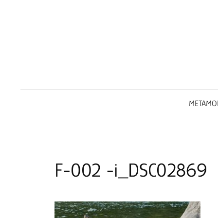
Springe
zum
Inhalt
METAMO
F-002 -i_DSC02869