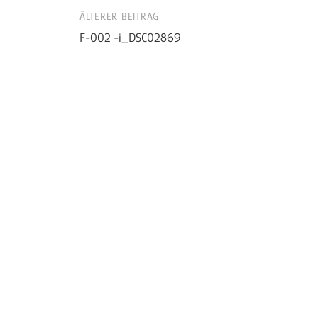
ÄLTERER BEITRAG
Beitrags-
F-002 -i_DSC02869
Navigation