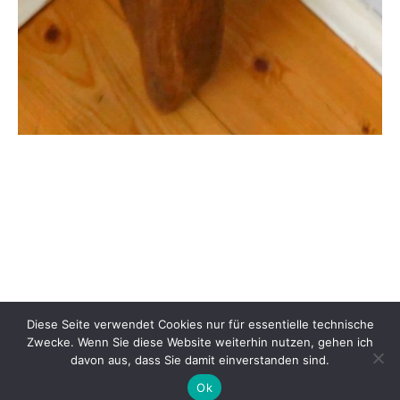
Diese Seite verwendet Cookies nur für essentielle technische
Zwecke. Wenn Sie diese Website weiterhin nutzen, gehen ich
© 2026
Armin Kriele
davon aus, dass Sie damit einverstanden sind.
|
Powered by
WordPress
Theme:
Graphy
von Themegraphy
Ok