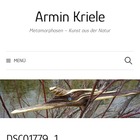
Springe
Armin Kriele
zum
Inhalt
Metamorphosen – Kunst aus der Natur
Suchen
nach:
MENÜ
DSC01779_1